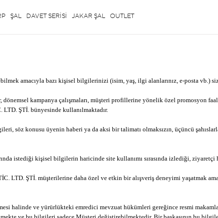
RP
ŞAL
DAVET SERİSİ
JAKAR ŞAL
OUTLET
 amacıyla bazı kişisel bilgilerinizi (isim, yaş, ilgi alanlarınız, e-posta vb.) siz
önemsel kampanya çalışmaları, müşteri profillerine yönelik özel promosyon faali
 LTD. ŞTİ. bünyesinde kullanılmaktadır.
i, söz konusu üyenin haberi ya da aksi bir talimatı olmaksızın, üçüncü şahıslarla 
istediği kişisel bilgilerin haricinde site kullanımı sırasında izlediği, ziyaretçi 
TİC. LTD. ŞTİ. müşterilerine daha özel ve etkin bir alışveriş deneyimi yaşatmak 
edilmesi halinde ve yürürlükteki emredici mevzuat hükümleri gereğince resmi mak
lmekte ve bu bilgileri sadece Müşteri değiştirebilmektedir. Bir başkasının bu bilgi