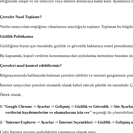
ettiğinizde oluşur ve siz silinceye veya süreleri doluncaya kadar kalır. Ayarlarınız i
Çerezler Nasıl Toplanır?
Veriler tarayıcılara eriştiğiniz cihazlarınız aracılığıyla toplanır. Toplanan bu bilgi
Gizlilik Politikamız
Gizliliğiniz bizim için önemlidir, gizlilik ve güvenlik haklarınız temel prensibimiz
Bu kapsamda, kişisel verilerin korunmasına dair aydınlatma metnimize buradan ulaş
Çerezleri nasıl kontrol edebilirsiniz?
Bilgisayarınızda halihazırda bulunan çerezleri silebilir ve internet gezgininize çer
İnternet tarayıcıları çerezleri otomatik olarak kabul edecek şekilde ön tanımlıdır.
Örnek olarak,
1-"Google Chrome -> Ayarlar -> Gelişmiş -> Gizlilik ve Güvenlik -> Site Ayarları 
verilerini kaydetmelerine ve okumalarına izin ver"
seçeneği ile yönetebilirsi
2- "Internet Explorer -> Ayarlar -> İnternet Seçenekleri -> Gizlilik -> Gelişmiş 
Çoğu Internet gezgini aşağıdakileri yapmanıza olanak tanır: