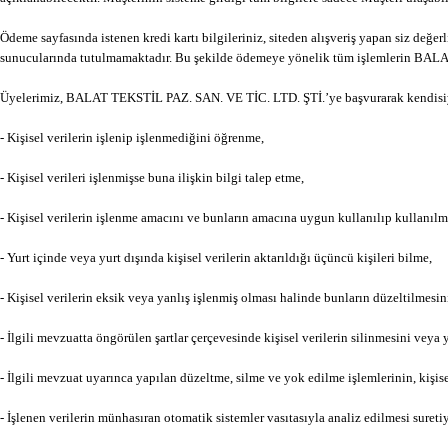
Ödeme sayfasında istenen kredi kartı bilgileriniz, siteden alışveriş yapan siz de
sunucularında tutulmamaktadır. Bu şekilde ödemeye yönelik tüm işlemlerin BALA
Üyelerimiz, BALAT TEKSTİL PAZ. SAN. VE TİC. LTD. ŞTİ.’ye başvurarak kendisiyl
- Kişisel verilerin işlenip işlenmediğini öğrenme,
- Kişisel verileri işlenmişse buna ilişkin bilgi talep etme,
- Kişisel verilerin işlenme amacını ve bunların amacına uygun kullanılıp kullanıl
- Yurt içinde veya yurt dışında kişisel verilerin aktarıldığı üçüncü kişileri bilme,
- Kişisel verilerin eksik veya yanlış işlenmiş olması halinde bunların düzeltilmesin
- İlgili mevzuatta öngörülen şartlar çerçevesinde kişisel verilerin silinmesini veya
- İlgili mevzuat uyarınca yapılan düzeltme, silme ve yok edilme işlemlerinin, kişisel
- İşlenen verilerin münhasıran otomatik sistemler vasıtasıyla analiz edilmesi sure