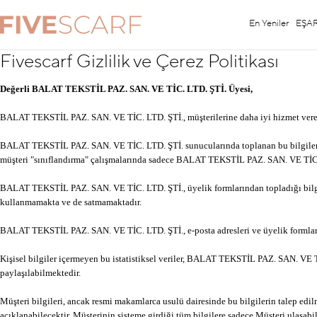
En Yeniler
EŞA
Fivescarf Gizlilik ve Çerez Politikası
Değerli BALAT TEKSTİL PAZ. SAN. VE TİC. LTD. ŞTİ. Üyesi,
BALAT TEKSTİL PAZ. SAN. VE TİC. LTD. ŞTİ., müşterilerine daha iyi hizmet verebilmek
BALAT TEKSTİL PAZ. SAN. VE TİC. LTD. ŞTİ. sunucularında toplanan bu bilgiler, d
müşteri "sınıflandırma" çalışmalarında sadece BALAT TEKSTİL PAZ. SAN. VE TİC.
BALAT TEKSTİL PAZ. SAN. VE TİC. LTD. ŞTİ., üyelik formlarından topladığı bilgiler
kullanmamakta ve de satmamaktadır.
BALAT TEKSTİL PAZ. SAN. VE TİC. LTD. ŞTİ., e-posta adresleri ve üyelik formlarında 
Kişisel bilgiler içermeyen bu istatistiksel veriler, BALAT TEKSTİL PAZ. SAN. VE 
paylaşılabilmektedir.
Müşteri bilgileri, ancak resmi makamlarca usulü dairesinde bu bilgilerin talep 
açıklanabilecektir. Müşterinin sisteme girdiği tüm bilgilere sadece Müşteri ulaşabi