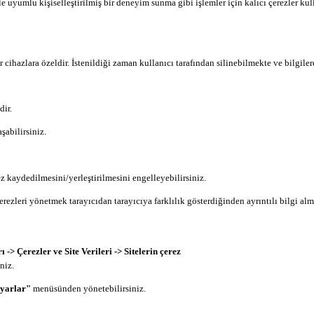
le uyumlu kişiselleştirilmiş bir deneyim sunma gibi işlemler için kalıcı çerezler kull
ler cihazlara özeldir. İstenildiği zaman kullanıcı tarafından silinebilmekte ve bilgile
dir.
abilirsiniz.
ez kaydedilmesini/yerleştirilmesini engelleyebilirsiniz.
 Çerezleri yönetmek tarayıcıdan tarayıcıya farklılık gösterdiğinden ayrıntılı bilgi
-> Çerezler ve Site Verileri -> Sitelerin çerez
niz.
ayarlar"
menüsünden yönetebilirsiniz.