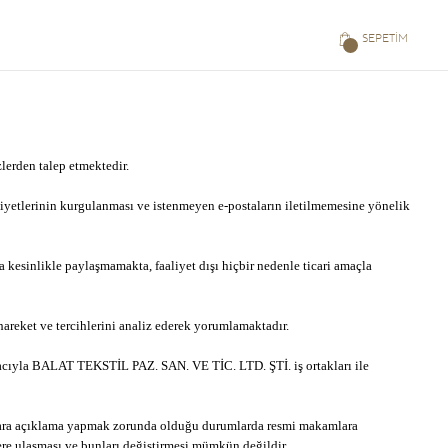
SEPETIM
lerden talep etmektedir.
yetlerinin kurgulanması ve istenmeyen e-postaların iletilmemesine yönelik
kesinlikle paylaşmamakta, faaliyet dışı hiçbir nedenle ticari amaçla
hareket ve tercihlerini analiz ederek yorumlamaktadır.
amacıyla BALAT TEKSTİL PAZ. SAN. VE TİC. LTD. ŞTİ. iş ortakları ile
amlara açıklama yapmak zorunda olduğu durumlarda resmi makamlara
lere ulaşması ve bunları değiştirmesi mümkün değildir.