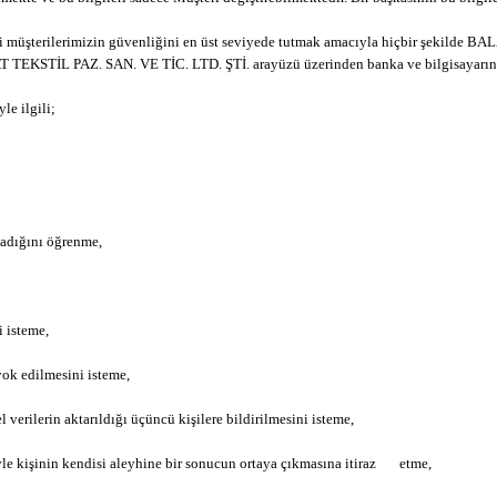
ğerli müşterilerimizin güvenliğini en üst seviyede tutmak amacıyla hiçbir şekilde
T TEKSTİL PAZ. SAN. VE TİC. LTD. ŞTİ. arayüzü üzerinden banka ve bilgisayarını
e ilgili;
madığını öğrenme,
i isteme,
 yok edilmesini isteme,
 verilerin aktarıldığı üçüncü kişilere bildirilmesini isteme,
tiyle kişinin kendisi aleyhine bir sonucun ortaya çıkmasına itiraz etme,