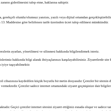
zararın giderilmesini talep etme, haklarına sahiptir.
rekçeli olumlu/olumsuz yanıtını, yazılı veya dijital ortamdan gerçekleştirebilir. 
 13. Maddesine göre belirlenen tarife üzerinden ücret talep edilmesi mümkündür.
erezlerin ayarları, yönetilmesi ve silinmesi hakkında bilgilendirmek isteriz.
islerimiz hakkında bilgi alarak ihtiyaçlarınızı karşılayabilirsiniz. Ziyaretlerde sit
 iyiye taşıyabilmektir.
obil cihazınıza kaydedilen küçük boyutlu bir metin dosyasıdır. Çerezler bir sitenin d
k vermektedir. Çerezler sadece internet ortamındaki ziyaret geçmişinize dair bilgil
tadır. Geçici çerezler internet sitesini ziyaret ettiğiniz esnada oluşur ve sadece tara