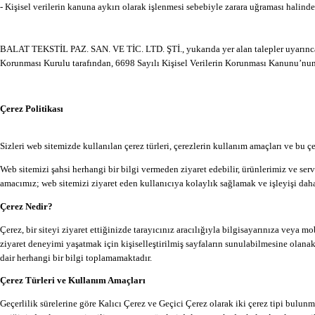
- Kişisel verilerin kanuna aykırı olarak işlenmesi sebebiyle zarara uğraması halinde 
BALAT TEKSTİL PAZ. SAN. VE TİC. LTD. ŞTİ., yukarıda yer alan talepler uyarınca, ge
Korunması Kurulu tarafından, 6698 Sayılı Kişisel Verilerin Korunması Kanunu’nun
Çerez Politikası
Sizleri web sitemizde kullanılan çerez türleri, çerezlerin kullanım amaçları ve bu ç
Web sitemizi şahsi herhangi bir bilgi vermeden ziyaret edebilir, ürünlerimiz ve serv
amacımız; web sitemizi ziyaret eden kullanıcıya kolaylık sağlamak ve işleyişi daha
Çerez Nedir?
Çerez, bir siteyi ziyaret ettiğinizde tarayıcınız aracılığıyla bilgisayarınıza veya m
ziyaret deneyimi yaşatmak için kişiselleştirilmiş sayfaların sunulabilmesine olana
dair herhangi bir bilgi toplamamaktadır.
Çerez Türleri ve Kullanım Amaçları
Geçerlilik sürelerine göre Kalıcı Çerez ve Geçici Çerez olarak iki çerez tipi bulunmak