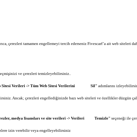
 Ayrıca, çerezleri tamamen engellemeyi tercih ederseniz Fivescarf’a ait web siteleri d
eçmişinizi ve çerezleri temizleyebilirsiniz..
> Web Sitesi Verileri -> Tüm Web Sitesi Verilerini Sil"
adımlarını izleyebilirsi
lirsiniz. Ancak; çerezleri engellediğinizde bazı web siteleri ve özellikler düzgün çal
erezler, medya lisansları ve site verileri -> Verileri Temizle"
seçeneği ile çer
zlere izin verebilir veya engelleyebilirsiniz