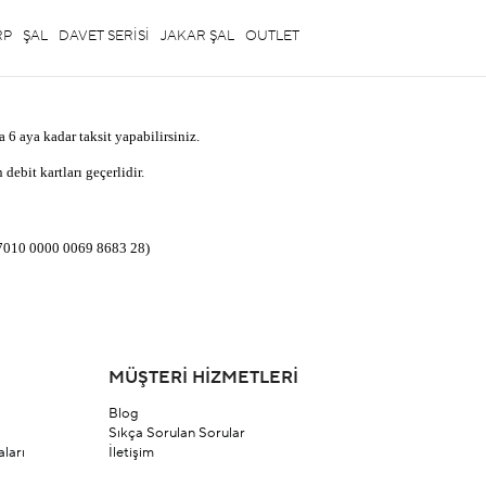
RP
ŞAL
DAVET SERİSİ
JAKAR ŞAL
OUTLET
 6 aya kadar taksit yapabilirsiniz.
ebit kartları geçerlidir.
7010 0000 0069 8683 28)
MÜŞTERİ HİZMETLERİ
Blog
Sıkça Sorulan Sorular
ları
İletişim