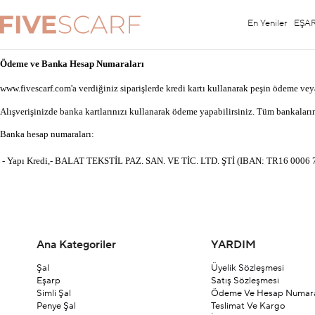
En Yeniler
EŞA
Ödeme ve Banka Hesap Numaraları
www.fivescarf.com'a verdiğiniz siparişlerde kredi kartı kullanarak peşin ödeme veya
Alışverişinizde banka kartlarınızı kullanarak ödeme yapabilirsiniz. Tüm bankaların d
Banka hesap numaraları:
- Yapı Kredi,- BALAT TEKSTİL PAZ. SAN. VE TİC. LTD. ŞTİ (IBAN: TR16 0006 
Ana Kategoriler
YARDIM
Şal
Üyelik Sözleşmesi
Eşarp
Satış Sözleşmesi
Simli Şal
Ödeme Ve Hesap Numara
Penye Şal
Teslimat Ve Kargo