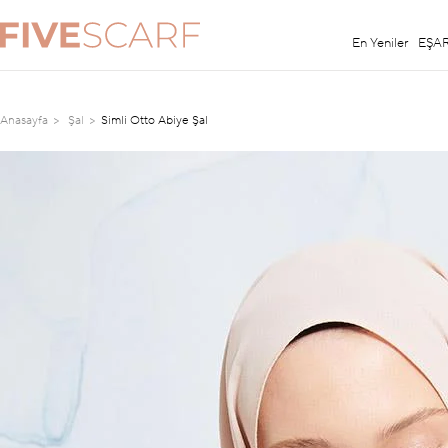
En Yeniler
EŞA
Anasayfa
Şal
Simli Otto Abiye Şal