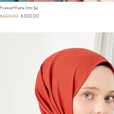
Fivescarf Pudra Otto Şal
₺600,00
₺300,00