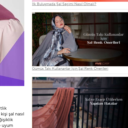
İlk Buluşmada Şal Seçimi Nasıl Olmalı?
Gümüş Takı Kullananlar İçin Şal Renk Önerileri
tlik
işi şal nasıl
işiklik
ze uyum