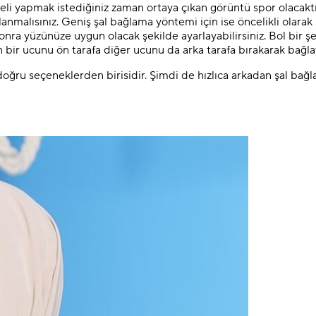
odeli yapmak istediğiniz zaman ortaya çıkan görüntü spor olacaktır
alısınız. Geniş şal bağlama yöntemi için ise öncelikli olarak ş
 sonra yüzünüze uygun olacak şekilde ayarlayabilirsiniz. Bol bir ş
ın bir ucunu ön tarafa diğer ucunu da arka tarafa bırakarak bağlay
oğru seçeneklerden birisidir. Şimdi de hızlıca arkadan şal bağ