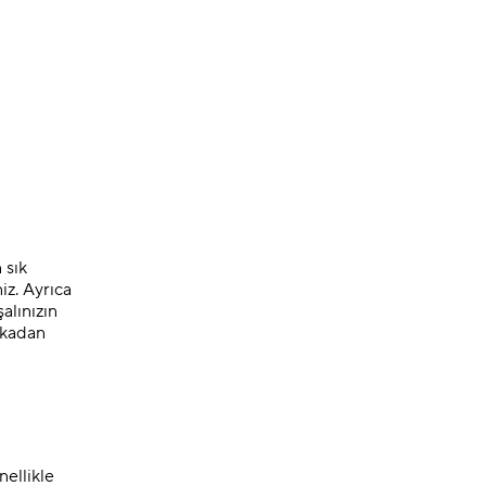
 sık
iz. Ayrıca
alınızın
arkadan
nellikle