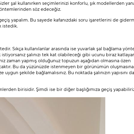
zler şal kullanırken seçimlerinizi konforlu, şık modellerden yan
 yöntemlerinden söz edeceğiz.
geçiş yapalım. Bu sayede kafanızdaki soru işaretlerini de giderm
 istedik.
edir. Sıkça kullanılanlar arasında ise yuvarlak şal bağlama yönt
stiyorsanız şalınızı tek kat olabileceği gibi ucunu biraz katlaya
diğiniz zaman yapmış olduğunuz topuzun aşağıdan olmasına özen
alacaktır. Bu da yüzünüzde istenmeyen bir görünümün oluşmasına
ze uygun şekilde bağlamalısınız. Bu noktada şalınızın yapısını d
rden birisidir. Şimdi ise bir diğer başlığımıza geçiş yapabiliri