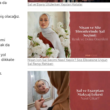
a da
Şal ve Eşarp Ütülerken Yapılan Hatalar
iş olacağız.
emi
rak da
 yol
a dikkate
Nişan İçin Şal Seçimi Nasıl Yapılır? Söz Elbisesine Uygun
Şal Rengi Rehberi
z.