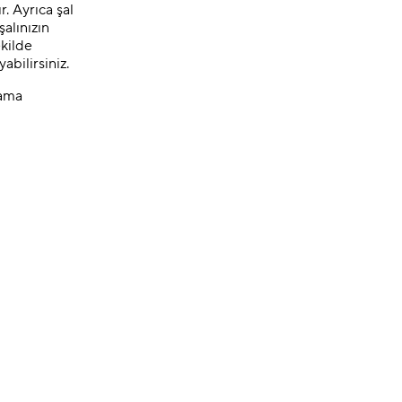
. Ayrıca şal
alınızın
ekilde
abilirsiniz.
lama