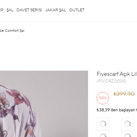
RP
ŞAL
DAVET SERİSİ
JAKAR ŞAL
OUTLET
aze Comfort Şal
Fivescarf Açık L
(FIV.CRZ.0005)
₺399,90
%
50
₺38,39
İndirim
`den başlayan t