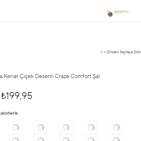
SEPETIM
< < Önceki Sayfaya Dön
ila Kenar Çiçek Desenli Craze Comfort Şal
₺199,95
aksitlerle