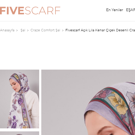
En Yeniler
EŞA
Anasayfa
Şal
Craze Comfort Şal
Fivescarf Açık Lila Kenar Çiçek Desenli Cr