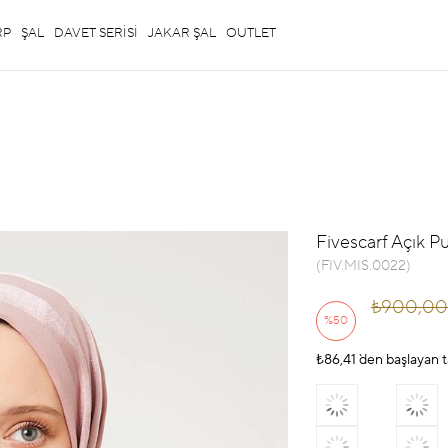
RP
ŞAL
DAVET SERİSİ
JAKAR ŞAL
OUTLET
Fivescarf Açık Pu
(FIV.MIS.0022)
₺900,00
%
50
₺86,41
İndirim
`den başlayan t