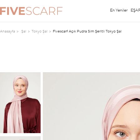
En Yeniler
EŞA
Anasayfa
Şal
Tokyo Şal
Fivescarf Açık Pudra Sim Şeritli Tokyo Şal