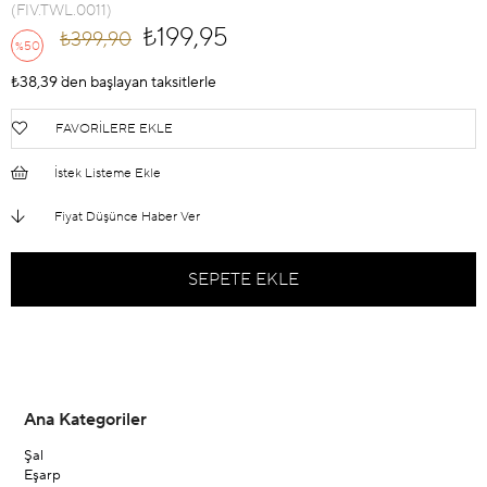
(FIV.TWL.0011)
₺199,95
₺399,90
50
%
İndirim
₺38,39
`den başlayan taksitlerle
FAVORILERE EKLE
İstek Listeme Ekle
Fiyat Düşünce Haber Ver
Ana Kategoriler
Şal
Eşarp