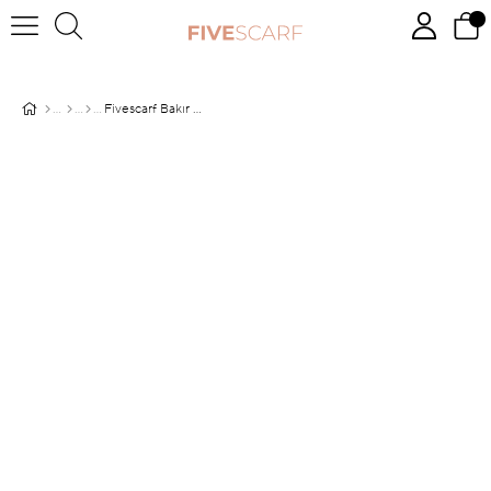
Fivescarf Bakır Leopar Desen Violet Medine İpeği Şal