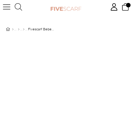
Fivescarf Bebe Mavisi Gül Comfort Line Şal