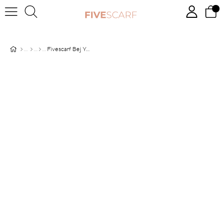
Fivescarf Bej Yaprak Desen Cotton Şal