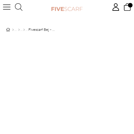
Fivescarf Bej - Kahve Kemer Desen Vual İpek Şal