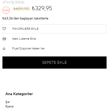
(FIV.VİŞ.0004)
₺329,95
₺659,90
50
%
İndirim
₺63,36
`den başlayan taksitlerle
FAVORILERE EKLE
İstek Listeme Ekle
Fiyat Düşünce Haber Ver
Ana Kategoriler
Şal
Eşarp