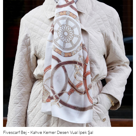
Fivescarf Bej - Kahve Kemer Desen Vual İpek Şal