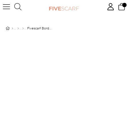
Fivescarf Bordo Varak İşlemeli Brand Şal