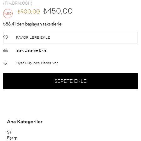
(FIV.BRN.0011)
₺450,00
₺900,00
50
%
İndirim
₺86,41
`den başlayan taksitlerle
FAVORILERE EKLE
İstek Listeme Ekle
Fiyat Düşünce Haber Ver
Ana Kategoriler
Şal
Eşarp