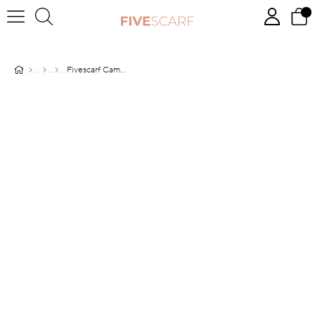
Fivescarf Camel Çizgili Harmoni Şal