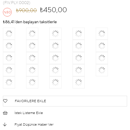
(FIV.PLY.0002)
₺450,00
₺900,00
50
%
İndirim
₺86,41
`den başlayan taksitlerle
FAVORILERE EKLE
İstek Listeme Ekle
Fiyat Düşünce Haber Ver