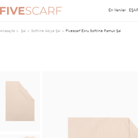
En Yeniler
EŞA
Anasayfa
Şal
Softline Abiye Şal
Fivescarf Ekru Softline Pamuk Şal