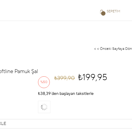
SEPETIM
< < Önceki Sayfaya Dön
oftline Pamuk Şal
₺199,95
₺399,90
%
50
₺38,39
İndirim
`den başlayan taksitlerle
KLE