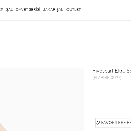
RP
ŞAL
DAVET SERİSİ
JAKAR ŞAL
OUTLET
Fivescarf Ekru S
(FIV.PMK.0027)
FAVORILERE E