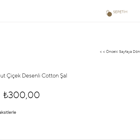
SEPETIM
< < Önceki Sayfaya Dön
yut Çiçek Desenli Cotton Şal
₺300,00
aksitlerle