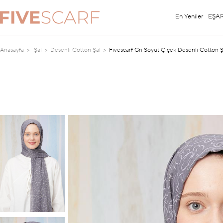
En Yeniler
EŞA
Anasayfa
Şal
Desenli Cotton Şal
Fivescarf Gri Soyut Çiçek Desenli Cotton Ş