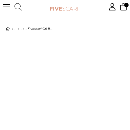
Fivescarf Gri Baskılı Desenli Cotton Şal