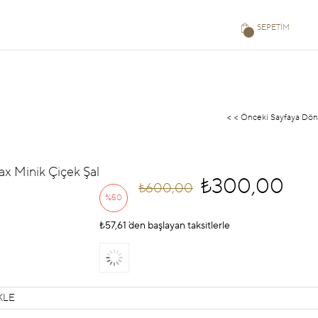
SEPETIM
< < Önceki Sayfaya Dön
lax Minik Çiçek Şal
₺300,00
₺600,00
%
50
₺57,61
İndirim
`den başlayan taksitlerle
KLE