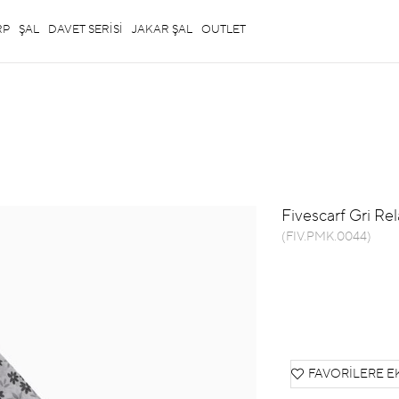
RP
ŞAL
DAVET SERİSİ
JAKAR ŞAL
OUTLET
Fivescarf Gri Re
(FIV.PMK.0044)
FAVORILERE E