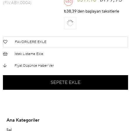
50
%
(FIV.ABY.0004)
İndirim
₺38,39
`den başlayan taksitlerle
FAVORILERE EKLE
İstek Listeme Ekle
Fiyat Düşünce Haber Ver
Ana Kategoriler
Şal