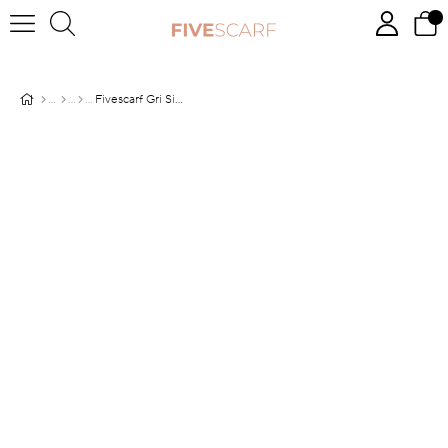
Fivescarf Gri Simli Elmas Abiye Şal