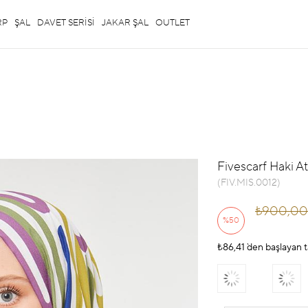
RP
ŞAL
DAVET SERİSİ
JAKAR ŞAL
OUTLET
Fivescarf Haki 
(FIV.MIS.0012)
₺900,00
%
50
₺86,41
İndirim
`den başlayan t