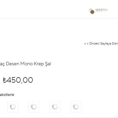
SEPETIM
< < Önceki Sayfaya Dön
Ataç Desen Mono Krep Şal
₺450,00
aksitlerle