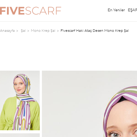
En Yeniler
EŞA
Anasayfa
Şal
Mono Krep Şal
Fivescarf Haki Ataç Desen Mono Krep Şal