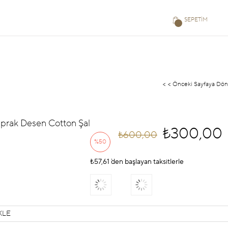
SEPETIM
< < Önceki Sayfaya Dön
aprak Desen Cotton Şal
₺300,00
₺600,00
%
50
₺57,61
İndirim
`den başlayan taksitlerle
KLE