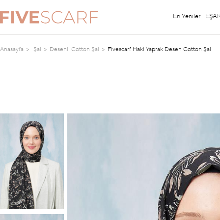
En Yeniler
EŞA
Anasayfa
Şal
Desenli Cotton Şal
Fivescarf Haki Yaprak Desen Cotton Şal