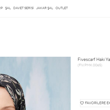
RP
ŞAL
DAVET SERİSİ
JAKAR ŞAL
OUTLET
Fivescarf Haki Y
(FIV.PMK.0065)
FAVORILERE E