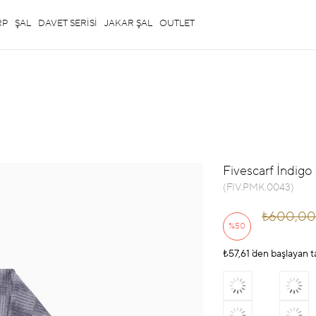
RP
ŞAL
DAVET SERİSİ
JAKAR ŞAL
OUTLET
Fivescarf İndigo 
(FIV.PMK.0043)
₺600,00
%
50
₺57,61
İndirim
`den başlayan t