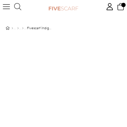
Fivescarf İndigo Simli Elmas Abiye Şal