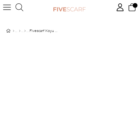
Fivescarf Koyu Bej Frozen Şal