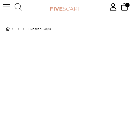
Fivescarf Koyu Yeşil Geometrik Desen Craze Comfort Şal