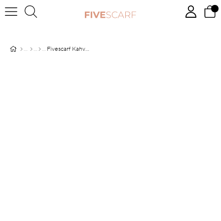
Fivescarf Kahve Gül Desen Violet Medine İpeği Şal