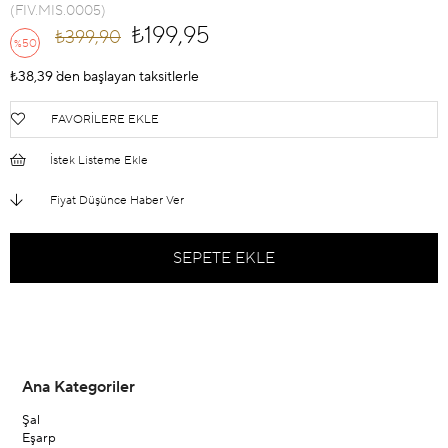
(FIV.MIS.0005)
₺199,95
₺399,90
50
%
İndirim
₺38,39
`den başlayan taksitlerle
FAVORILERE EKLE
İstek Listeme Ekle
Fiyat Düşünce Haber Ver
Ana Kategoriler
Şal
Eşarp