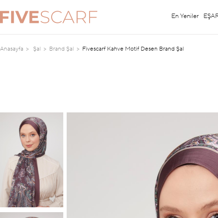
En Yeniler
EŞA
Anasayfa
Şal
Brand Şal
Fivescarf Kahve Motif Desen Brand Şal