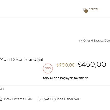
SEPETIM
< < Önceki Sayfaya Dön
 Motif Desen Brand Şal
₺450,00
₺900,00
%
50
₺86,41
İndirim
`den başlayan taksitlerle
KLE
İstek Listeme Ekle
Fiyat Düşünce Haber Ver