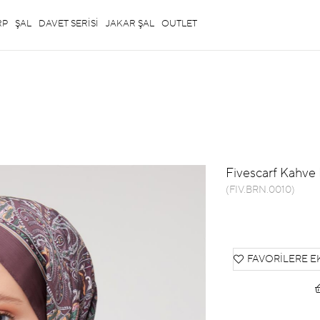
RP
ŞAL
DAVET SERİSİ
JAKAR ŞAL
OUTLET
Fivescarf Kahve
(FIV.BRN.0010)
FAVORILERE E