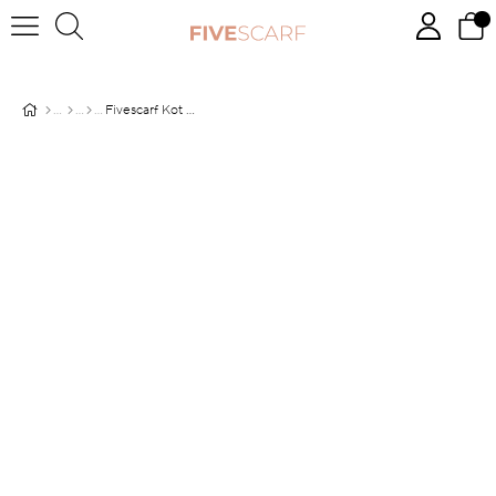
Fivescarf Kot Mavi Üçgen Desen Mono Krep Şal