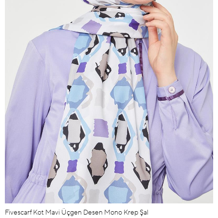
Fivescarf Kot Mavi Üçgen Desen Mono Krep Şal