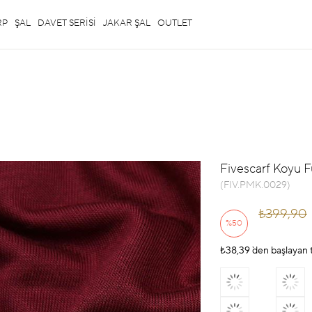
RP
ŞAL
DAVET SERİSİ
JAKAR ŞAL
OUTLET
Fivescarf Koyu F
(FIV.PMK.0029)
₺399,90
%
50
₺38,39
İndirim
`den başlayan t