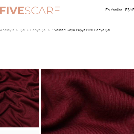
En Yeniler
EŞA
Anasayfa
Şal
Penye Şal
Fivescarf Koyu Fuşya Five Penye Şal