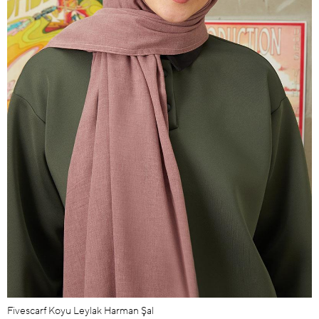
Fivescarf Koyu Leylak Harman Şal