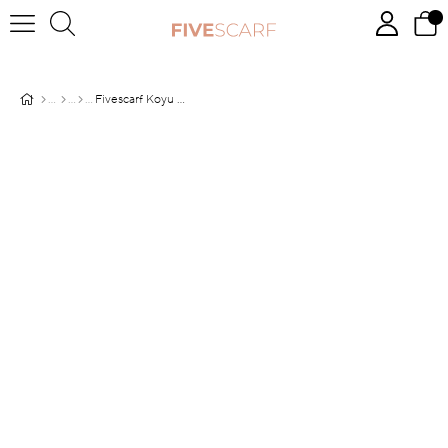
Fivescarf Koyu Leylak Harman Şal