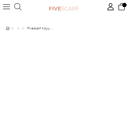
Fivescarf Koyu Somon Yonca Desen Soft Cotton Eşarp