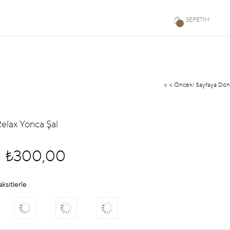
SEPETIM
< < Önceki Sayfaya Dön
elax Yonca Şal
₺300,00
aksitlerle