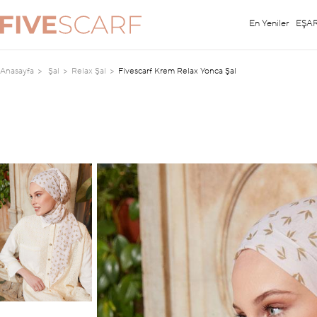
En Yeniler
EŞA
Anasayfa
Şal
Relax Şal
Fivescarf Krem Relax Yonca Şal