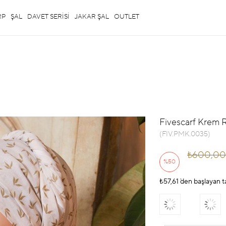
RP
ŞAL
DAVET SERİSİ
JAKAR ŞAL
OUTLET
Fivescarf Krem R
(FIV.PMK.0035)
₺600,00
%
50
₺57,61
İndirim
`den başlayan t