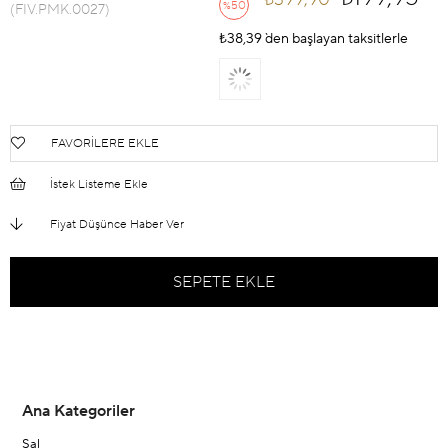
50
%
(FIV.PMK.0027)
İndirim
₺38,39
`den başlayan taksitlerle
FAVORILERE EKLE
İstek Listeme Ekle
Fiyat Düşünce Haber Ver
Ana Kategoriler
Şal