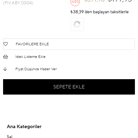
50
%
(FIV.ABY.0004)
İndirim
₺38,39
`den başlayan taksitlerle
FAVORILERE EKLE
İstek Listeme Ekle
Fiyat Düşünce Haber Ver
Ana Kategoriler
Şal