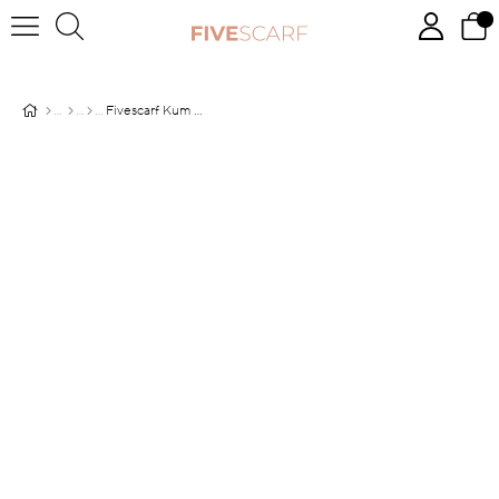
Fivescarf Kum Simli Elmas Abiye Şal