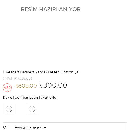
Fivescarf Lacivert Yaprak Desen Cotton Şal
(FIV.PMK.0065)
₺300,00
₺600,00
50
%
İndirim
₺57,61
`den başlayan taksitlerle
FAVORILERE EKLE