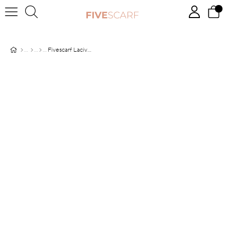
Fivescarf Lacivert Yaprak Desen Cotton Şal