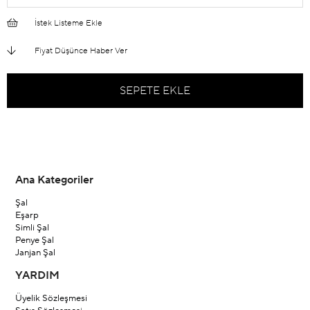
İstek Listeme Ekle
Fiyat Düşünce Haber Ver
Ana Kategoriler
Şal
Eşarp
Simli Şal
Penye Şal
Janjan Şal
YARDIM
Üyelik Sözleşmesi