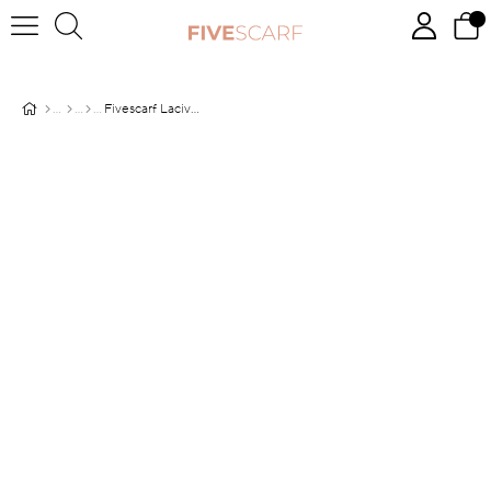
Fivescarf Lacivert Etnik Çini Desen Vual İpek Şal