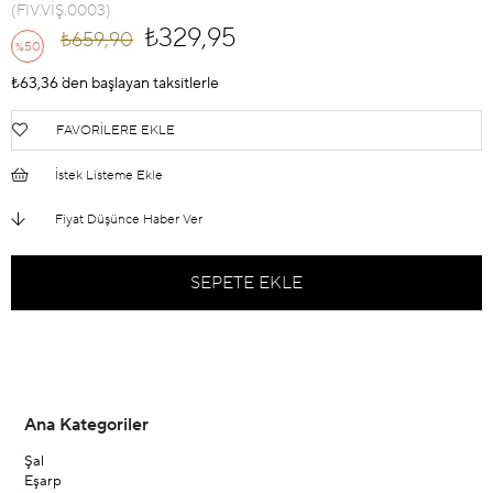
(FIV.VİŞ.0003)
₺329,95
₺659,90
50
%
İndirim
₺63,36
`den başlayan taksitlerle
FAVORILERE EKLE
İstek Listeme Ekle
Fiyat Düşünce Haber Ver
Ana Kategoriler
Şal
Eşarp