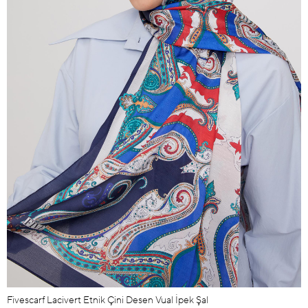
Fivescarf Lacivert Etnik Çini Desen Vual İpek Şal