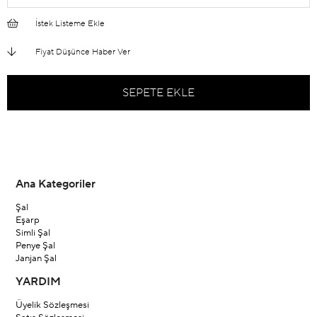
İstek Listeme Ekle
Fiyat Düşünce Haber Ver
Ana Kategoriler
Şal
Eşarp
Simli Şal
Penye Şal
Janjan Şal
YARDIM
Üyelik Sözleşmesi