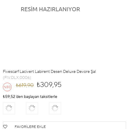
Fivescarf Lacivert Labirent Desen Deluxe Devore Şal
(FIV.DLX.0006)
₺309,95
₺619,90
50
%
İndirim
₺59,52
`den başlayan taksitlerle
FAVORILERE EKLE