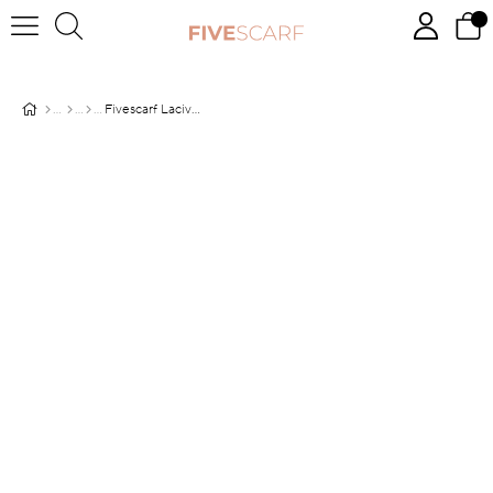
Fivescarf Lacivert Labirent Desen Deluxe Devore Şal