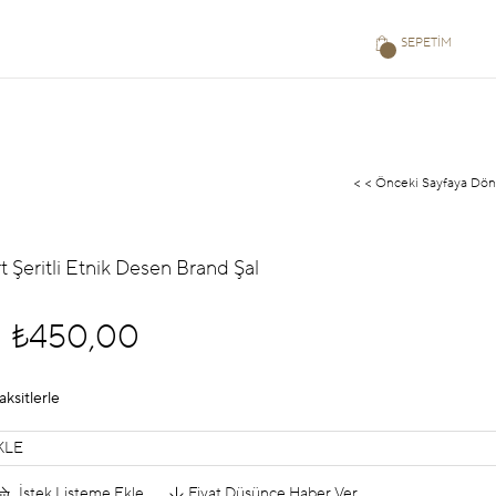
SEPETIM
< < Önceki Sayfaya Dön
t Şeritli Etnik Desen Brand Şal
₺450,00
aksitlerle
KLE
İstek Listeme Ekle
Fiyat Düşünce Haber Ver