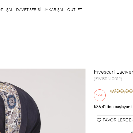
RP
ŞAL
DAVET SERİSİ
JAKAR ŞAL
OUTLET
Fivescarf Laciver
(FIV.BRN.0012)
₺900,00
%
50
₺86,41
İndirim
`den başlayan t
FAVORILERE E