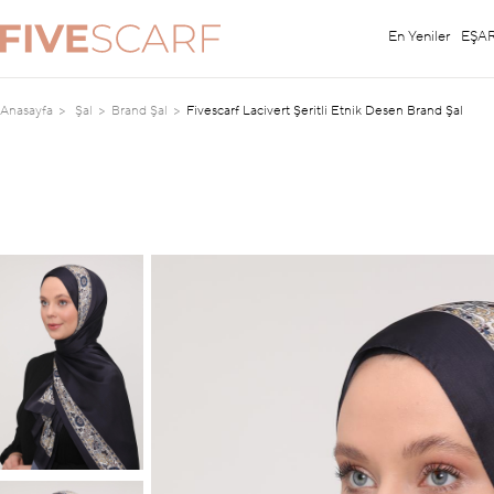
En Yeniler
EŞA
Anasayfa
Şal
Brand Şal
Fivescarf Lacivert Şeritli Etnik Desen Brand Şal