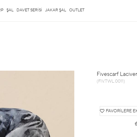
RP
ŞAL
DAVET SERİSİ
JAKAR ŞAL
OUTLET
Fivescarf Laciver
(FIV.TWL.0011)
FAVORILERE E