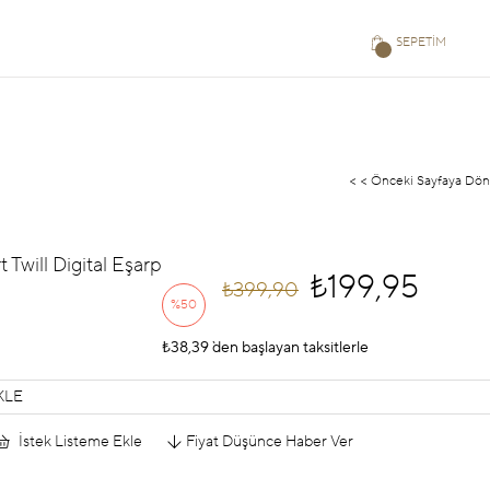
SEPETIM
< < Önceki Sayfaya Dön
t Twill Digital Eşarp
₺199,95
₺399,90
%
50
₺38,39
İndirim
`den başlayan taksitlerle
KLE
İstek Listeme Ekle
Fiyat Düşünce Haber Ver