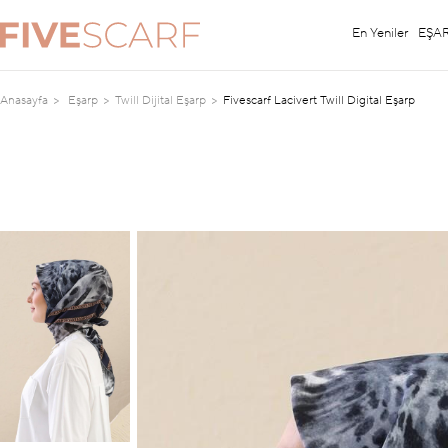
En Yeniler
EŞA
Anasayfa
Eşarp
Twill Dijital Eşarp
Fivescarf Lacivert Twill Digital Eşarp