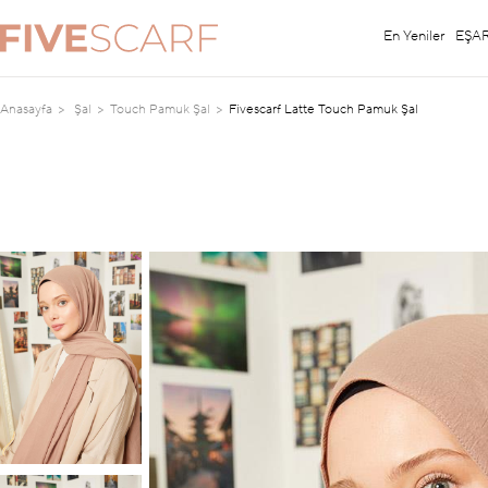
En Yeniler
EŞA
Anasayfa
Şal
Touch Pamuk Şal
Fivescarf Latte Touch Pamuk Şal