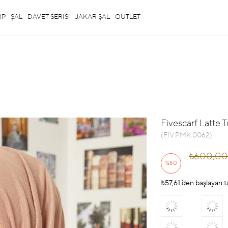
RP
ŞAL
DAVET SERİSİ
JAKAR ŞAL
OUTLET
Fivescarf Latte 
(FIV.PMK.0062)
₺600,00
%
50
₺57,61
İndirim
`den başlayan t