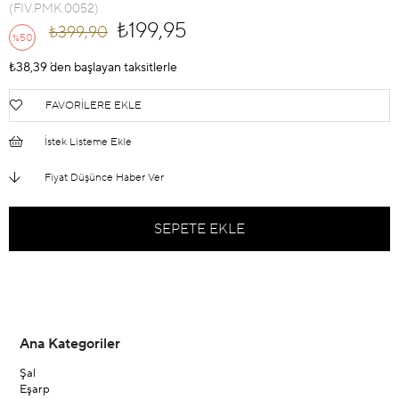
(FIV.PMK.0052)
₺199,95
₺399,90
50
%
İndirim
₺38,39
`den başlayan taksitlerle
FAVORILERE EKLE
İstek Listeme Ekle
Fiyat Düşünce Haber Ver
Ana Kategoriler
Şal
Eşarp