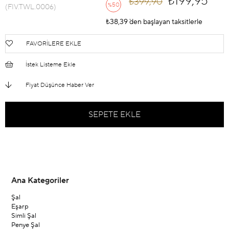
₺199,95
₺399,90
50
%
(FIV.TWL.0006)
İndirim
₺38,39
`den başlayan taksitlerle
FAVORILERE EKLE
İstek Listeme Ekle
Fiyat Düşünce Haber Ver
Ana Kategoriler
Şal
Eşarp
Simli Şal
Penye Şal