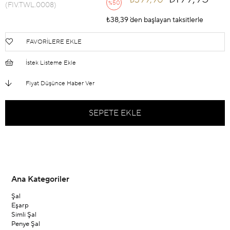
50
%
(FIV.TWL.0008)
İndirim
₺38,39
`den başlayan taksitlerle
FAVORILERE EKLE
İstek Listeme Ekle
Fiyat Düşünce Haber Ver
Ana Kategoriler
Şal
Eşarp
Simli Şal
Penye Şal