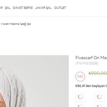
RP
ŞAL
DAVET SERİSİ
JAKAR ŞAL
OUTLET
 Violet Medine İpeği Şal
Fivescarf Gri Me
(FIV.MIS.0008)
₺900,00
%
50
₺86,41
İndirim
`den başlayan t