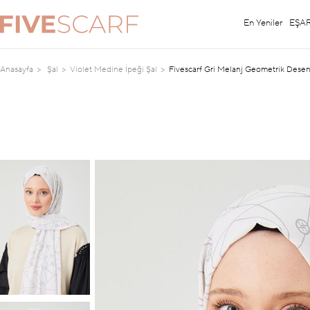
En Yeniler
EŞA
Anasayfa
Şal
Violet Medine İpeği Şal
Fivescarf Gri Melanj Geometrik Desen