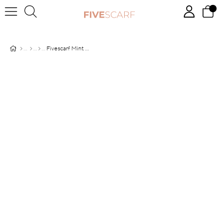
Fivescarf Mint Yeşili Pırıltı Şal