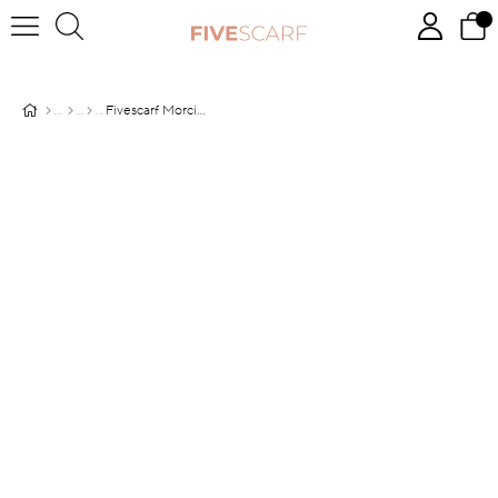
Fivescarf Morcivert Degrade Geçişli Comfort Şal