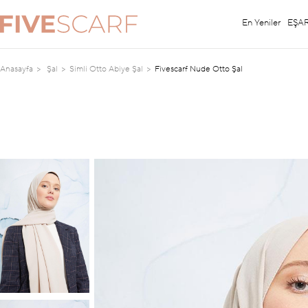
En Yeniler
EŞA
Anasayfa
Şal
Simli Otto Abiye Şal
Fivescarf Nude Otto Şal