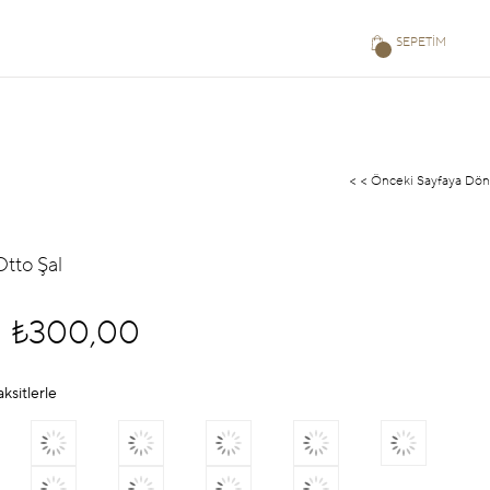
SEPETIM
< < Önceki Sayfaya Dön
tto Şal
₺300,00
aksitlerle