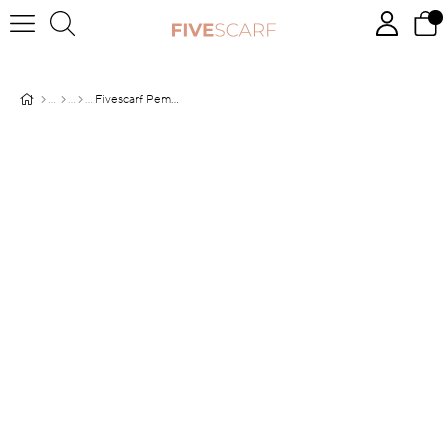
Fivescarf Pembe Dama Desen Mono Krep Şal