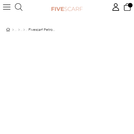
Fivescarf Petrol Mavisi Twill Digital Eşarp