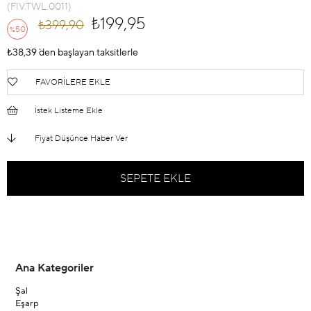
(FIV.TWL.0011)
₺199,95
₺399,90
50
%
İndirim
₺38,39
`den başlayan taksitlerle
FAVORILERE EKLE
İstek Listeme Ekle
Fiyat Düşünce Haber Ver
Ana Kategoriler
Şal
Eşarp