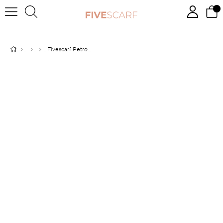
Fivescarf Petrol Yeşili Relax Rose Şal